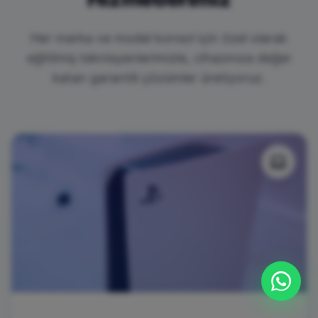
Her marka ve model konsol için özel olarak
eğitilmiş teknisyenlerimizle, cihazınıza değer
katan garantili çözümler üretiyoruz.