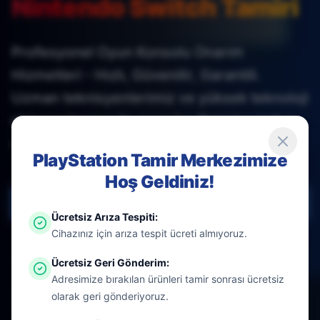
Nintendo Switch Tamiri
Profesyonel Oyun Konsolu Onarım
Hizmetleri - Hızlı, Güvenilir, Garantili.
Uzman teknisyenlerimiz ve yüksek teknoloji
ekipmanlarımız ile oyun keyfinizi kesintiye
uğratmayın.
PlayStation Tamir Merkezimize
Hoş Geldiniz!
Ücretsiz Danışmanlık Al - Hemen Tıkla
Ücretsiz Arıza Tespiti
:
Cihazınız için arıza tespit ücreti almıyoruz.
Ücretsiz Geri Gönderim
:
Adresimize bırakılan ürünleri tamir sonrası ücretsiz
Garantili Hizmet
olarak geri gönderiyoruz.
6 Ay İşlem Garantisi