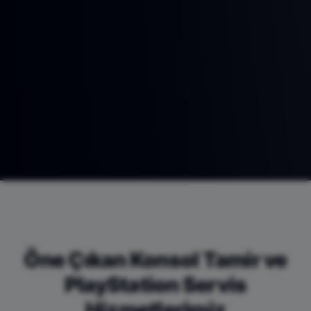
Öne Çıkan Konsol Tamir ve
PlayStation Servis
Hizmetlerimiz