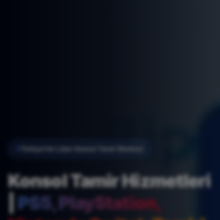
Türkiye'nin Lider Konsol Tamir Merkezi
Konsol Tamir Hizmetleri
|
PS5, PlayStation,